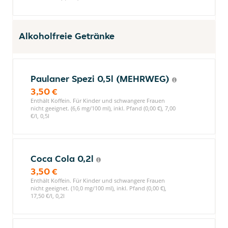
Alkoholfreie Getränke
Paulaner Spezi 0,5l (MEHRWEG)
3,50 €
Enthält Koffein. Für Kinder und schwangere Frauen
nicht geeignet. (6,6 mg/100 ml), inkl. Pfand (0,00 €), 7,00
€/l, 0,5l
Coca Cola 0,2l
3,50 €
Enthält Koffein. Für Kinder und schwangere Frauen
nicht geeignet. (10,0 mg/100 ml), inkl. Pfand (0,00 €),
17,50 €/l, 0,2l