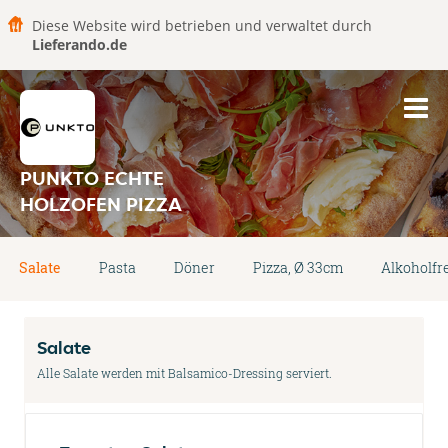
Diese Website wird betrieben und verwaltet durch
Lieferando.de
PUNKTO ECHTE
HOLZOFEN PIZZA
Salate
Pasta
Döner
Pizza, Ø 33cm
Alkoholfr
Salate
Alle Salate werden mit Balsamico-Dressing serviert.